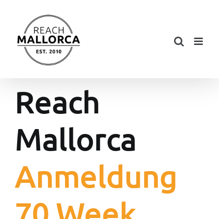
Zum
Inhalt
springen
Reach
Mallorca
Anmeldung
70 Week