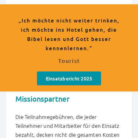
„Was Sie tun, ist genau das, was die
„Das ist unser Highlight des ganzen
„Ich möchte nicht weiter trinken,
„Bitte betet dafür, dass ich den
„Ich bin nicht mehr derselbe!“
„Malleluja!
ich möchte ins Hotel gehen, die
Sinn meines Lebens finde.“
Taufen statt Saufen.“
Welt braucht!“
Jahres!“
Einsatzteilnehmer
Bibel lesen und Gott besser
Strandgottesdienst-Besucher
Weinender Tourist
BILD Schlagzeile
Tourist
kennenlernen.“
Tourist
Einsatzbericht 2025
Missionspartner
Die Teilnahmegebühren, die jeder
Teilnehmer und Mitarbeiter für den Einsatz
bezahlt, decken nicht die gesamten Kosten